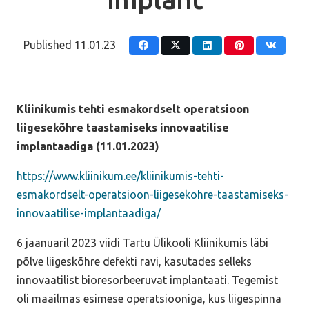
Published
11.01.23
Kliinikumis tehti esmakordselt operatsioon
liigesekõhre taastamiseks innovaatilise
implantaadiga (11.01.2023)
https://www.kliinikum.ee/kliinikumis-tehti-
esmakordselt-operatsioon-liigesekohre-taastamiseks-
innovaatilise-implantaadiga/
6 jaanuaril 2023 viidi Tartu Ülikooli Kliinikumis läbi
põlve liigeskõhre defekti ravi, kasutades selleks
innovaatilist bioresorbeeruvat implantaati. Tegemist
oli maailmas esimese operatsiooniga, kus liigespinna