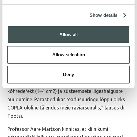
defektiga, mille tõttu läks vaja koguni üheksa kihti,“
rääkis dr Tootsi. Ta lisas, et COPLA® eeliseks on
Show details
koormuspiirangu puudumine, mistõttu on kohe
operatsioonijärgselt võimalik täisraskusega jalale
Allow all
toetuda.
Uudse ravimeetodi ja implantaadi ohutuse ja ravitoime
Allow selection
hindamiseks kaasatakse rahvusvahelise teadusuuringu
raames kuni kakskümmend patsienti, keda jälgitakse
Deny
kahe aasta jooksul. „Peamisteks näitajateks, mille
põhjal patsiendid valitakse, on üksik fokaalne
kõhredefekt (1–4 cm2) ja süsteemsete liigeshaiguste
puudumine. Pärast edukat teadusuuringu lõppu oleks
COPLA oluline täiendus meie raviarsenalis,“ lausus dr
Tootsi.
Professor Aare Märtson kinnitas, et kliinikumi