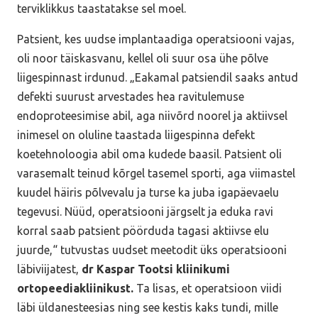
terviklikkus taastatakse sel moel.
Patsient, kes uudse implantaadiga operatsiooni vajas,
oli noor täiskasvanu, kellel oli suur osa ühe põlve
liigespinnast irdunud. „Eakamal patsiendil saaks antud
defekti suurust arvestades hea ravitulemuse
endoproteesimise abil, aga niivõrd noorel ja aktiivsel
inimesel on oluline taastada liigespinna defekt
koetehnoloogia abil oma kudede baasil. Patsient oli
varasemalt teinud kõrgel tasemel sporti, aga viimastel
kuudel häiris põlvevalu ja turse ka juba igapäevaelu
tegevusi. Nüüd, operatsiooni järgselt ja eduka ravi
korral saab patsient pöörduda tagasi aktiivse elu
juurde,“ tutvustas uudset meetodit üks operatsiooni
läbiviijatest,
dr Kaspar Tootsi kliinikumi
ortopeediakliinikust.
Ta lisas, et operatsioon viidi
läbi üldanesteesias ning see kestis kaks tundi, mille