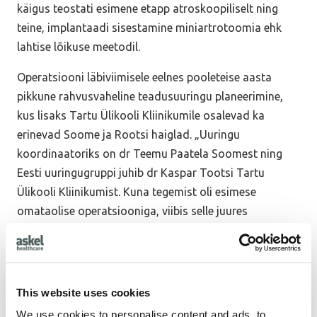
käigus teostati esimene etapp atroskoopiliselt ning
teine, implantaadi sisestamine miniartrotoomia ehk
lahtise lõikuse meetodil.
Operatsiooni läbiviimisele eelnes pooleteise aasta
pikkune rahvusvaheline teadusuuringu planeerimine,
kus lisaks Tartu Ülikooli Kliinikumile osalevad ka
erinevad Soome ja Rootsi haiglad. „Uuringu
koordinaatoriks on dr Teemu Paatela Soomest ning
Eesti uuringugruppi juhib dr Kaspar Tootsi Tartu
Ülikooli Kliinikumist. Kuna tegemist oli esimese
omataolise operatsiooniga, viibis selle juures
assistendina ka dr Teemu Paatela.
Operatsioonimeeskonda kuulus lisaks dr Kaspar
Tootsile ka dr Reedik Pääsuke ning teadusuuringusse
annavad lisaks dr Tootsile ja dr Pääsukesele oma
This website uses cookies
panuse mitmed teisedki ortopeediakliiniku töötajad –
We use cookies to personalise content and ads, to