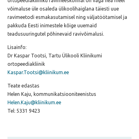
ortopeediakliiniku ravimeeskonnal on väga hea meel
võimaluse üle osaleda ülikoolihaiglana täiesti uue
ravimeetodi esmakasutamisel ning väljatöötamisel ja
pakkuda Eesti inimestele kõige uuemaid
teadusuuringutel põhinevaid ravivõimalusi.
Lisainfo:
Dr Kaspar Tootsi, Tartu Ülikooli Kliinikumi
ortopeediakliinik
Kaspar.Tootsi@kliinikum.ee
Teate edastas
Helen Kaju, kommunikatsiooniteenistus
Helen.Kaju@kliinikum.ee
Tel: 5331 9423