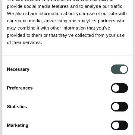
dr Egon Puuorg, õde Anneli Truupõld ja füsioterapeut
provide social media features and to analyse our traffic.
Gregor Pruunsild,“ kirjeldas üks uuringu läbiviijatest ja
We also share information about your use of our site with
1. kliinilise valdkonna juht professor Aare Märtson.
our social media, advertising and analytics partners who
may combine it with other information that you’ve
Liigeskõhre taastamiseks kasutati esmakordselt
provided to them or that they’ve collected from your use
teadusuuringu raames loodud COPLA® implantaati,
of their services.
mis on välja töötatud Soome teadlaste poolt ning
näidanud prekliinilistes uuringutes väga häid tulemusi.
Consent
„COPLA® on olemuselt poorne 3D-tugimaatriks
Necessary
Selection
(
scaffold
), mille täidavad inimese enda rakud,
parandades sel moel defekti. Implantaat ise
Preferences
resorbeerub ehk asendub patsiendi enda kudedega 2–3
aasta jooksul täielikult. Üks implantaadi kiht on ca 1–2
mm paksune ning tuleb vastavalt kõhre defekti kujule
Statistics
operatsiooni käigus sobivaks lõigata. Vajadusel
kasutatakse mitut implantaadi kihti. Näites kõnealusel
Marketing
esimesel patsiendil oli tegemist suure ja sügava